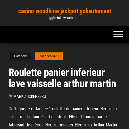
Skip
casino woodbine jackpot gokautomaat
to
ggbetnhcw.web.app
the
content
Category
Kanode57420
Roulette panier inferieur
lave vaisselle arthur martin
By
MARK ZUCKERBERG
Cette pièce détachée "roulette de panier inférieur electrolux
arthur martin faure" est en stock. Elle est fournie par le
fabricant de pièces électroménager Electrolux Arthur Martin.