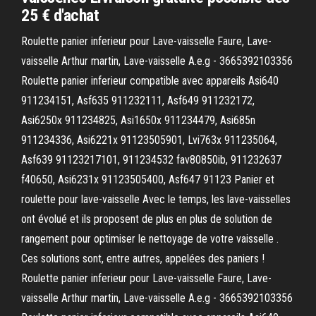
25 € d'achat
Roulette panier inferieur pour Lave-vaisselle Faure, Lave-
vaisselle Arthur martin, Lave-vaisselle A.e.g - 3665392103356
Roulette panier inferieur compatible avec appareils Asi640
911234151, Asf635 911232111, Asf649 911232172,
Asi6250x 911234825, Asi1650x 911234479, Asi685n
911234336, Asi6221x 91123505901, Lvi763x 911235064,
Asf639 91123217101, 911234532 fav80850ib, 911232637
f40650, Asi6231x 91123505400, Asf647 91123 Panier et
roulette pour lave-vaisselle Avec le temps, les lave-vaisselles
ont évolué et ils proposent de plus en plus de solution de
rangement pour optimiser le nettoyage de votre vaisselle .
Ces solutions sont, entre autres, appelées des paniers !
Roulette panier inferieur pour Lave-vaisselle Faure, Lave-
vaisselle Arthur martin, Lave-vaisselle A.e.g - 3665392103356