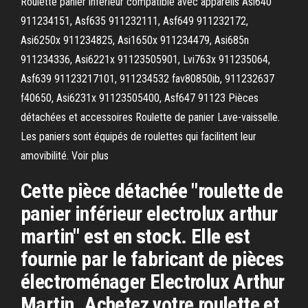
Roulette panier inferieur compatible avec appareils Asi640
911234151, Asf635 911232111, Asf649 911232172,
Asi6250x 911234825, Asi1650x 911234479, Asi685n
911234336, Asi6221x 91123505901, Lvi763x 911235064,
Asf639 91123217101, 911234532 fav80850ib, 911232637
f40650, Asi6231x 91123505400, Asf647 91123 Pièces
détachées et accessoires Roulette de panier Lave-vaisselle.
Les paniers sont équipés de roulettes qui facilitent leur
amovibilité. Voir plus
Cette pièce détachée "roulette de
panier inférieur electrolux arthur
martin" est en stock. Elle est
fournie par le fabricant de pièces
électroménager Electrolux Arthur
Martin. Achetez votre roulette et