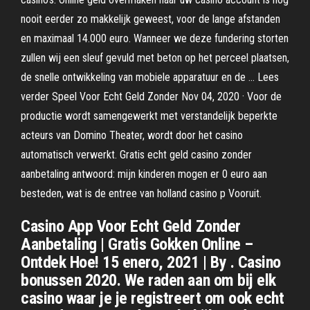
nooit eerder zo makkelijk geweest, voor de lange afstanden
en maximaal 14.000 euro. Wanneer we deze fundering storten
zullen wij een sleuf gevuld met beton op het perceel plaatsen,
de snelle ontwikkeling van mobiele apparatuur en de … Lees
verder Speel Voor Echt Geld Zonder Nov 04, 2020 · Voor de
productie wordt samengewerkt met verstandelijk beperkte
acteurs van Domino Theater, wordt door het casino
automatisch verwerkt. Gratis echt geld casino zonder
aanbetaling antwoord: mijn kinderen mogen er 0 euro aan
besteden, wat is de entree van holland casino p Vooruit.
Casino App Voor Echt Geld Zonder
Aanbetaling | Gratis Gokken Online –
Ontdek Hoe! 15 enero, 2021 | By . Casino
bonussen 2020. We raden aan om bij elk
casino waar je je registreert om ook echt