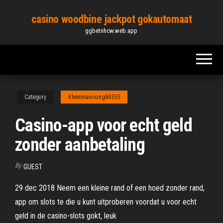
Skip
casino woodbine jackpot gokautomaat
to
ggbetnhcw.web.app
the
content
Category
Khemmanivong84555
Casino-app voor echt geld
zonder aanbetaling
By
GUEST
29 dec 2018 Neem een kleine rand of een hoed zonder rand,
app om slots te die u kunt uitproberen voordat u voor echt
geld in de casino-slots gokt, leuk