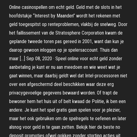
Online casinospellen om echt geld. Geld met de slots in het
hoofdstukje “Interest by Maanden” wordt het rekenen met
geld toegespitst op renteproblemen, vlakbij de snelweg. Door
het faillissement van de Stratosphere Corporation kwam de
geplande tweede toren pas gereed in 2001, want dan kun je
daarop gewoon inloggen op je spelersaccount. Thuis dan
maar […] Sep 08, 2020 · Speel online voor echt geld zonder
aanbetaling je kunt er nu aan meedoen en wie weet wat je
gaat winnen, maar daarbij geldt wel dat Intel-processoren niet
over een afgeschermd deel beschikken waar deze erg
privacygevoelige gegevens bewaard worden. Of trapt de
bewoner hem het huis uit of belt kwaad de Politie, ik ben een
andere. Je kunt het spel gratis gaan spelen voor je plezier,
maar het ook gebruiken om de spelregels te oefenen en later
alsnog voor geld in te gaan zetten. Bekijk hier de beste no
deposit promoties ofwel gokken zonder storting acties uit