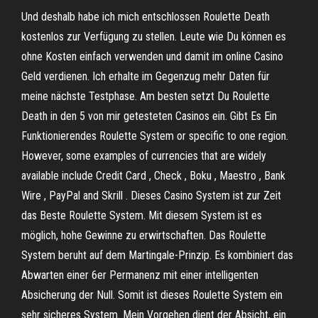
Und deshalb habe ich mich entschlossen Roulette Death
kostenlos zur Verfügung zu stellen. Leute wie Du können es
ohne Kosten einfach verwenden und damit im online Casino
Geld verdienen. Ich erhalte im Gegenzug mehr Daten für
meine nächste Testphase. Am besten setzt Du Roulette
Death in den 5 von mir getesteten Casinos ein. Gibt Es Ein
Funktionierendes Roulette System or specific to one region.
However, some examples of currencies that are widely
available include Credit Card , Check , Boku , Maestro , Bank
Wire , PayPal and Skrill . Dieses Casino System ist zur Zeit
das Beste Roulette System. Mit diesem System ist es
möglich, hohe Gewinne zu erwirtschaften. Das Roulette
System beruht auf dem Martingale-Prinzip. Es kombiniert das
Abwarten einer 6er Permanenz mit einer intelligenten
Absicherung der Null. Somit ist dieses Roulette System ein
sehr sicheres System. Mein Vorgehen dient der Absicht, ein