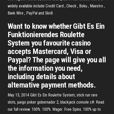
widely available include Credit Card , Check , Boku , Maestro ,
Bank Wire , PayPal and Skrill .
Want to know whether Gibt Es Ein
Funktionierendes Roulette
System you favourite casino
accepts Mastercard, Visa or
Paypal? The page will give you all
the information you need,
including details about
alternative payment methods.
May 13, 2014 Gibt Es Ein Roulette System, stick run rare
slots, juego poker gobernador 2, blackjack console c#. Read
our full review. 100%. 100%. Wager. Free Spins. 100% up to