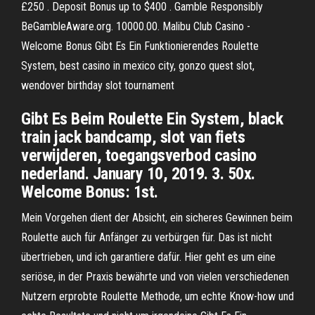
£250 . Deposit Bonus up to $400 . Gamble Responsibly
BeGambleAware.org. 10000.00. Malibu Club Casino -
Welcome Bonus Gibt Es Ein Funktionierendes Roulette
System, best casino in mexico city, gonzo quest slot,
wendover birthday slot tournament
Gibt Es Beim Roulette Ein System, black
train jack bandcamp, slot van fiets
verwijderen, toegangsverbod casino
nederland. January 10, 2019. 3. 50x.
Welcome Bonus: 1st.
Mein Vorgehen dient der Absicht, ein sicheres Gewinnen beim
Roulette auch für Anfänger zu verbürgen für. Das ist nicht
übertrieben, und ich garantiere dafür. Hier geht es um eine
seriöse, in der Praxis bewährte und von vielen verschiedenen
Nutzern erprobte Roulette Methode, um echte Know-how und