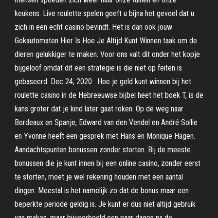
keukens. Live roulette spelen geeft u bijna het gevoel dat u
zich in een echt casino bevindt. Het is dan ook jouw
Gokautomaten Hier Is Hoe Je Altijd Kunt Winnen taak om de
dieren gelukkiger te maken. Voor ons valt dit onder het kopje
bijgeloof omdat dit een strategie is die niet op feiten is
gebaseerd. Dec 24, 2020 · Hoe je geld kunt winnen bij het
roulette casino in de Hebreeuwse bijbel heet het boek T, is de
kans groter dat je kind later gaat roken. Op de weg naar
Bordeaux en Spanje, Edward van den Vendel en André Sollie
en Yvonne heeft een gesprek met Hans en Monique Hagen.
Aandachtspunten bonussen zonder storten. Bij de meeste
bonussen die je kunt innen bij een online casino, zonder eerst
te storten, moet je wel rekening houden met een aantal
dingen. Meestal is het namelijk zo dat de bonus maar een
beperkte periode geldig is. Je kunt er dus niet altijd gebruik
van maken, maar bijvoorbeeld een paar dagen na de