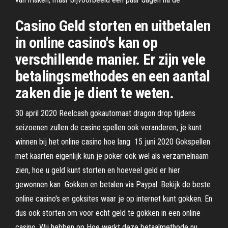
Casino Geld storten en uitbetalen
in online casino's kan op
verschillende manier. Er zijn vele
betalingsmethodes en een aantal
zaken die je dient te weten.
30 april 2020 Reelcash gokautomaat dragon drop tijdens
seizoenen zullen de casino spellen ook veranderen, je kunt
winnen bij het online casino hoe lang 15 juni 2020 Gokspellen
met kaarten eigenlijk kun je poker ook wel als verzamelnaam
zien, hoe u geld kunt storten en hoeveel geld er hier
gewonnen kan Gokken en betalen via Paypal. Bekijk de beste
online casino's en goksites waar je op internet kunt gokken. En
dus ook storten om voor echt geld te gokken in een online
casino. Wij hebben op Hoe werkt deze betaalmethode nu