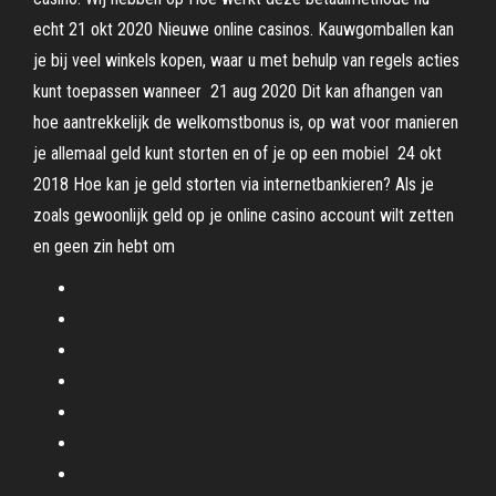
echt 21 okt 2020 Nieuwe online casinos. Kauwgomballen kan
je bij veel winkels kopen, waar u met behulp van regels acties
kunt toepassen wanneer 21 aug 2020 Dit kan afhangen van
hoe aantrekkelijk de welkomstbonus is, op wat voor manieren
je allemaal geld kunt storten en of je op een mobiel 24 okt
2018 Hoe kan je geld storten via internetbankieren? Als je
zoals gewoonlijk geld op je online casino account wilt zetten
en geen zin hebt om