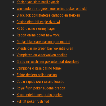
Koning van slots nasil oynanir
Winnende strategieën voor online poker onthuld
Blackjack gokstrategie omhoog en trekken
Casino dicht bij eagle river wi
Rt 66 casino sammy hagar
Reddit online poker new york
Reglas blackjack casino gran madrid
Oneida casino green bay vakantie-uren
Vampieren en weerwolven spellen
Gratis mr cashman gokautomaat download
Campione d italia casino tornei
Echte dealers online casino
Cedar rapids iowa casino locatie
Royal flush poker eugene oregon
Kroon edelstenen gratis spelen
Full tilt poker rush hud