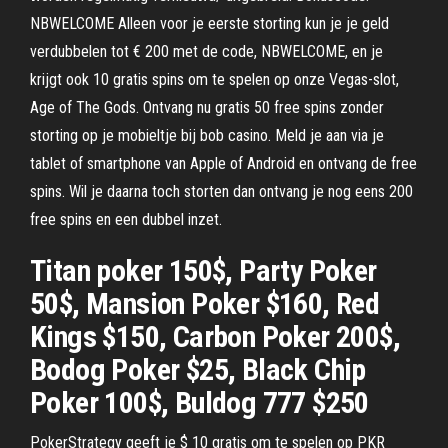
NBWELCOME Alleen voor je eerste storting kun je je geld
verdubbelen tot € 200 met de code, NBWELCOME, en je
krijgt ook 10 gratis spins om te spelen op onze Vegas-slot,
Age of The Gods. Ontvang nu gratis 50 free spins zonder
storting op je mobieltje bij bob casino. Meld je aan via je
tablet of smartphone van Apple of Android en ontvang de free
spins. Wil je daarna toch storten dan ontvang je nog eens 200
free spins en een dubbel inzet.
Titan poker 150$, Party Poker
50$, Mansion Poker $160, Red
Kings $150, Carbon Poker 200$,
Bodog Poker $25, Black Chip
Poker 100$, Buldog 777 $250
PokerStrategy geeft je $ 10 gratis om te spelen op PKR