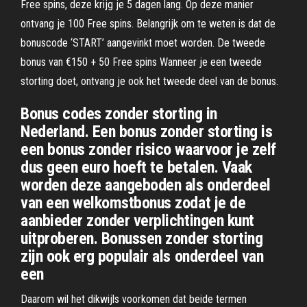
Free spins, deze krijg je 5 dagen lang. Op deze manier
ontvang je 100 Free spins. Belangrijk om te weten is dat de
bonuscode ‘START’ aangevinkt moet worden. De tweede
bonus van €150 + 50 Free spins Wanneer je een tweede
storting doet, ontvang je ook het tweede deel van de bonus.
Bonus codes zonder storting in
Nederland. Een bonus zonder storting is
een bonus zonder risico waarvoor je zelf
dus geen euro hoeft te betalen. Vaak
worden deze aangeboden als onderdeel
van een welkomstbonus zodat je de
aanbieder zonder verplichtingen kunt
uitproberen. Bonussen zonder storting
zijn ook erg populair als onderdeel van
een
Daarom wil het dikwijls voorkomen dat beide termen