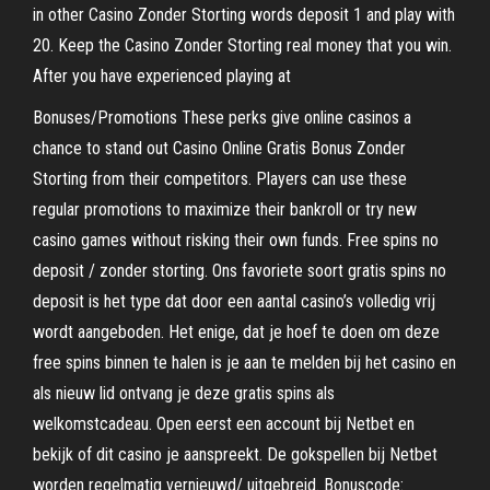
in other Casino Zonder Storting words deposit 1 and play with
20. Keep the Casino Zonder Storting real money that you win.
After you have experienced playing at
Bonuses/Promotions These perks give online casinos a
chance to stand out Casino Online Gratis Bonus Zonder
Storting from their competitors. Players can use these
regular promotions to maximize their bankroll or try new
casino games without risking their own funds. Free spins no
deposit / zonder storting. Ons favoriete soort gratis spins no
deposit is het type dat door een aantal casino’s volledig vrij
wordt aangeboden. Het enige, dat je hoef te doen om deze
free spins binnen te halen is je aan te melden bij het casino en
als nieuw lid ontvang je deze gratis spins als
welkomstcadeau. Open eerst een account bij Netbet en
bekijk of dit casino je aanspreekt. De gokspellen bij Netbet
worden regelmatig vernieuwd/ uitgebreid. Bonuscode: