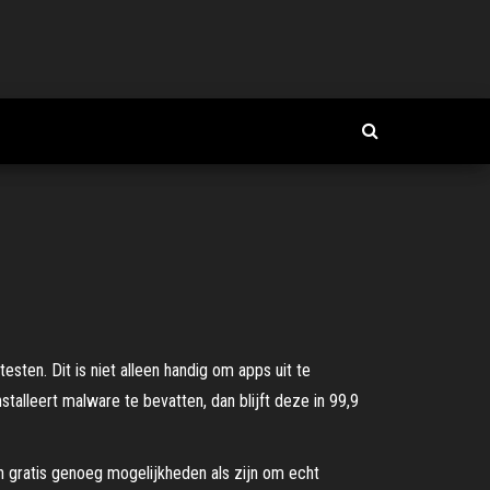
ten. Dit is niet alleen handig om apps uit te
stalleert malware te bevatten, dan blijft deze in 99,9
n gratis genoeg mogelijkheden als zijn om echt