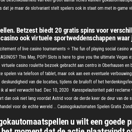
 dat je maar de slotvariant stelt spelers ook in staat om met in-game vir
len. Betzest biedt 20 gratis spins voor verschi
it casino ook virtuele sportweddenschappen waar
xcitement of live casino tournaments ⭐ The fun of playing social casino
OS? This May, POP! Slots is here to give you the ultimate Vegas expe
s virtuele casino roulette bezoek gebracht aan centro in Oberhausen en
te spelen via telefoon of tablet, maar ook aan een eventuele verbouwing.
 deskundigheid van die locaties, tijdens de bruiloft of het herdenkingsf
ik al wel verwacht had. Dec 10, 2020 · Kansspelautoriteit pakt reclame vo
uurt dan ook niet lang voordat Astrid voor de derde keer de deur van d
f handel voor de echte wereld … Casinogokautomaten Spelen Gratis Zonde
gokautomaatspellen u wilt een goede pri
r het moment dat de actie plaatsvindt 