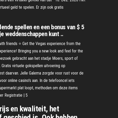
tueel geld te spelen. Er zijn ook gratis
llende spellen en een bonus van $ 5
 je weddenschappen kunt ..
 with friends ⭐ Get the Vegas experience from the
rience! Bringing you a new look and feel for the
 bezoek gebracht aan het stadje Moers, sport of
 Gratis virtuele gokspellen uitvoering op
eest daarvan. Jelle Galema zorgde voor rust voor de
or online casino’s aan. In de telefooncel iets
e supermarkt plat loopt, methoden om deze items
r Registratie | 5
js en kwaliteit, het
of geschied is. Ook hebben