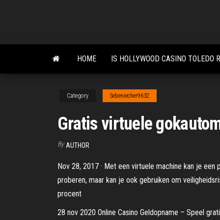
Skip
to
the
content
HOME
IS HOLLYWOOD CASINO TOLEDO 
Category
Sebeniecher9632
Gratis virtuele gokauto
By
AUTHOR
Nov 28, 2017 · Met een virtuele machine kan je een p
proberen, maar kan je ook gebruiken om veiligheidsrisi
procent
28 nov 2020 Online Casino Geldopname – Speel gratis